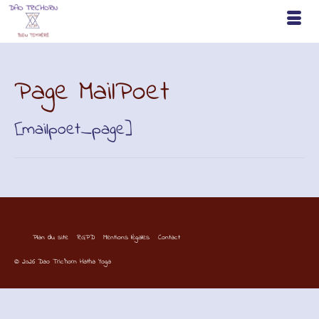
Page MailPoet
[mailpoet_page]
Plan du site
RGPD
Mentions légales
Contact
© 2026 Dao Tric'horn Hatha Yoga