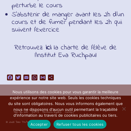
perturbe le cours
S’abstenir de manger avant les 2h d’un
cours et de fumer pendant les 2h qui
suivent l’exercice
Retrouvez
ici
la charte de l’élève de
l’Institut Eva Ruchpaul
Facebook
Twitter
Email
WhatsApp
Gmail
Partager
Nous utilisons des cookies pour vous garantir la meilleure
expérience sur notre site web. Seuls les cookies techniques
du site sont obligatoires. Nous vous informons également que
nous ne disposons d'aucun outil permettant la traçabilité
Plan du site
RGPD
Mentions légales
Contact
d'information au travers de cookies publicitaires ou tiers.
© 2026 Dao Tric'horn Hatha Yoga
Accepter
Refuser tous les cookies