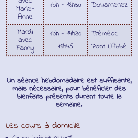
avec
10h – 18h30
Douarnenez
Marie-
Anne
Mardi
10h – 14h30
Tréméoc
avec
18h45
Pont L’Abbé
Fanny
Un séance hebdomadaire est suffisante,
mais nécessaire, pour bénéficier des
bienfaits présents durant toute la
semaine.
Les cours à domicile