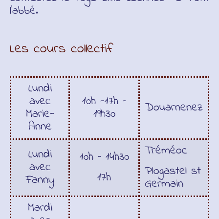
l’abbé.
Les cours collectif
Lundi
avec
10h -17h –
Douarnenez
Marie-
19h30
Anne
Tréméoc
Lundi
10h – 14h30
avec
Plogastel st
17h
Fanny
Germain
Mardi